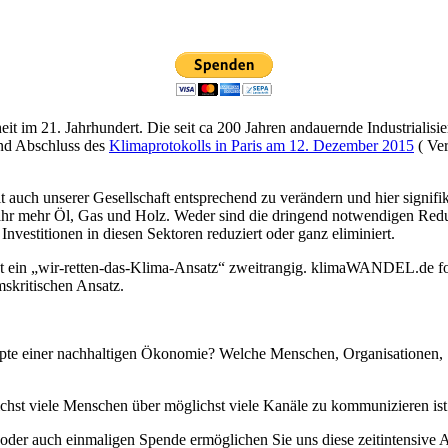
t im 21. Jahrhundert. Die seit ca 200 Jahren andauernde Industrialisie
und Abschluss des
Klimaprotokolls in Paris am 12. Dezember 2015
( Ver
t auch unserer Gesellschaft entsprechend zu verändern und hier signif
 Jahr mehr Öl, Gas und Holz. Weder sind die dringend notwendigen Redu
Investitionen in diesen Sektoren reduziert oder ganz eliminiert.
 ein „wir-retten-das-Klima-Ansatz“ zweitrangig. klimaWANDEL.de fokus
mskritischen Ansatz.
epte einer nachhaltigen Ökonomie? Welche Menschen, Organisationen, 
 viele Menschen über möglichst viele Kanäle zu kommunizieren ist z
n oder auch einmaligen Spende ermöglichen Sie uns diese zeitintensive