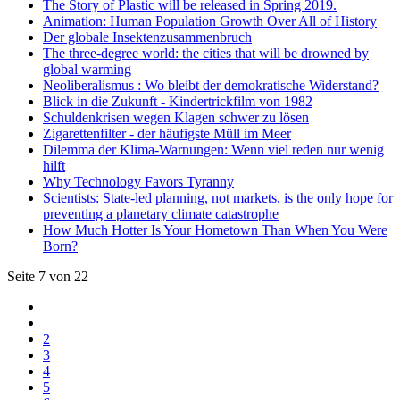
The Story of Plastic will be released in Spring 2019.
Animation: Human Population Growth Over All of History
Der globale Insektenzusammenbruch
The three-degree world: the cities that will be drowned by
global warming
Neoliberalismus : Wo bleibt der demokratische Widerstand?
Blick in die Zukunft - Kindertrickfilm von 1982
Schuldenkrisen wegen Klagen schwer zu lösen
Zigarettenfilter - der häufigste Müll im Meer
Dilemma der Klima-Warnungen: Wenn viel reden nur wenig
hilft
Why Technology Favors Tyranny
Scientists: State-led planning, not markets, is the only hope for
preventing a planetary climate catastrophe
How Much Hotter Is Your Hometown Than When You Were
Born?
Seite 7 von 22
2
3
4
5