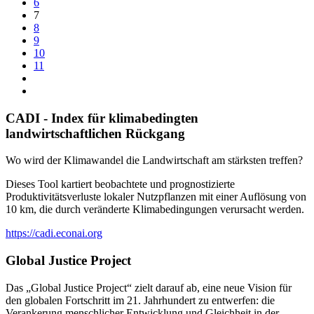
6
7
8
9
10
11
CADI - Index für klimabedingten
landwirtschaftlichen Rückgang
Wo wird der Klimawandel die Landwirtschaft am stärksten treffen?
Dieses Tool kartiert beobachtete und prognostizierte
Produktivitätsverluste lokaler Nutzpflanzen mit einer Auflösung von
10 km, die durch veränderte Klimabedingungen verursacht werden.
https://cadi.econai.org
Global Justice Project
Das „Global Justice Project“ zielt darauf ab, eine neue Vision für
den globalen Fortschritt im 21. Jahrhundert zu entwerfen: die
Verankerung menschlicher Entwicklung und Gleichheit in der