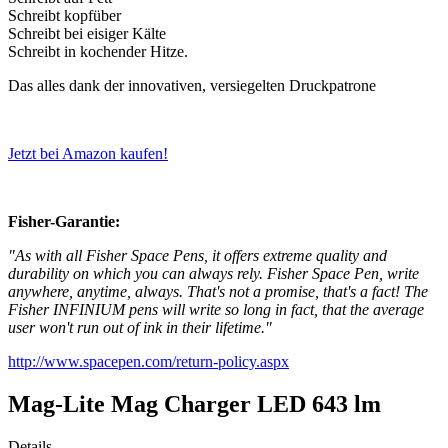
Schreibt kopfüber
Schreibt bei eisiger Kälte
Schreibt in kochender Hitze.
Das alles dank der innovativen, versiegelten Druckpatrone
Jetzt bei Amazon kaufen!
Fisher-Garantie:
"As with all Fisher Space Pens, it offers extreme quality and
durability on which you can always rely. Fisher Space Pen, write
anywhere, anytime, always. That's not a promise, that's a fact! The
Fisher INFINIUM pens will write so long in fact, that the average
user won't run out of ink in their lifetime."
http://www.spacepen.com/return-policy.aspx
Mag-Lite Mag Charger LED 643 lm
Details