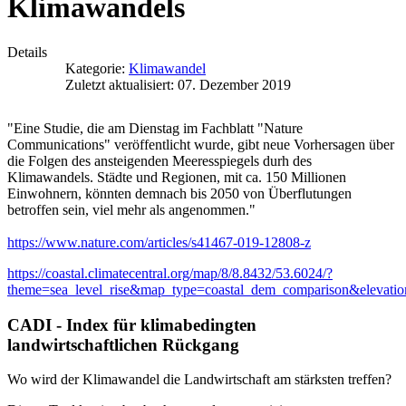
Klimawandels
Details
Kategorie:
Klimawandel
Zuletzt aktualisiert: 07. Dezember 2019
"Eine Studie, die am Dienstag im Fachblatt "Nature
Communications" veröffentlicht wurde, gibt neue Vorhersagen über
die Folgen des ansteigenden Meeresspiegels durh des
Klimawandels. Städte und Regionen, mit ca. 150 Millionen
Einwohnern, könnten demnach bis 2050 von Überflutungen
betroffen sein, viel mehr als angenommen."
https://www.nature.com/articles/s41467-019-12808-z
https://coastal.climatecentral.org/map/8/8.8432/53.6024/?
theme=sea_level_rise&map_type=coastal_dem_comparison&elevati
CADI - Index für klimabedingten
landwirtschaftlichen Rückgang
Wo wird der Klimawandel die Landwirtschaft am stärksten treffen?