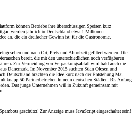
attform können Betriebe ihre überschüssigen Speisen kurz
ttgart werden jährlich in Deutschland etwa 1 Millionen
ee an, die ein dreifacher Gewinn ist: für die Gastronomie,
ingesehen und nach Ort, Preis und Abholzeit gefiltert werden. Die
rtaschen bereit, die mit den unterschiedlichen noch verfügbaren
rnähren. Zur Vermeidung von Verpackungsabfall wird bald auch die
 aus Dänemark. Im November 2015 suchten Stian Olesen und
ch Deutschland brachten die Idee kurz nach der Entstehung Mai
mit knapp 50 Partnerbetrieben in neun deutschen Städten. Bis Anfang
e werden. Das junge Unternehmen will in Zukunft gemeinsam mit
n.
Spambots geschützt! Zur Anzeige muss JavaScript eingeschaltet sein!