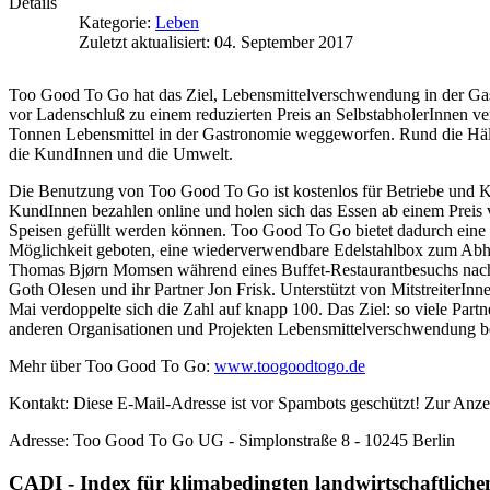
Details
Kategorie:
Leben
Zuletzt aktualisiert: 04. September 2017
Too Good To Go hat das Ziel, Lebensmittelverschwendung in der Gast
vor Ladenschluß zu einem reduzierten Preis an SelbstabholerInnen ver
Tonnen Lebensmittel in der Gastronomie weggeworfen. Rund die Hälfte 
die KundInnen und die Umwelt.
Die Benutzung von Too Good To Go ist kostenlos für Betriebe und Ku
KundInnen bezahlen online und holen sich das Essen ab einem Preis v
Speisen gefüllt werden können. Too Good To Go bietet dadurch eine 
Möglichkeit geboten, eine wiederverwendbare Edelstahlbox zum Ab
Thomas Bjørn Momsen während eines Buffet-Restaurantbesuchs nach e
Goth Olesen und ihr Partner Jon Frisk. Unterstützt von MitstreiterI
Mai verdoppelte sich die Zahl auf knapp 100. Das Ziel: so viele Part
anderen Organisationen und Projekten Lebensmittelverschwendung be
Mehr über Too Good To Go:
www.toogoodtogo.de
Kontakt:
Diese E-Mail-Adresse ist vor Spambots geschützt! Zur Anzei
Adresse: Too Good To Go UG - Simplonstraße 8 - 10245 Berlin
CADI - Index für klimabedingten landwirtschaftlich