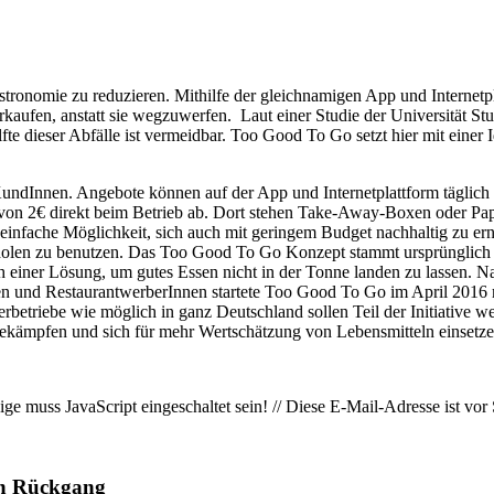
ronomie zu reduzieren. Mithilfe der gleichnamigen App und Internetpl
kaufen, anstatt sie wegzuwerfen. Laut einer Studie der Universität Stu
dieser Abfälle ist vermeidbar. Too Good To Go setzt hier mit einer Id
ndInnen. Angebote können auf der App und Internetplattform täglich e
on 2€ direkt beim Betrieb ab. Dort stehen Take-Away-Boxen oder Papie
einfache Möglichkeit, sich auch mit geringem Budget nachhaltig zu e
holen zu benutzen. Das Too Good To Go Konzept stammt ursprünglich
iner Lösung, um gutes Essen nicht in der Tonne landen zu lassen. Na
nnen und RestaurantwerberInnen startete Too Good To Go im April 2016 
nerbetriebe wie möglich in ganz Deutschland sollen Teil der Initiativ
kämpfen und sich für mehr Wertschätzung von Lebensmitteln einsetze
ge muss JavaScript eingeschaltet sein!
//
Diese E-Mail-Adresse ist vor 
en Rückgang