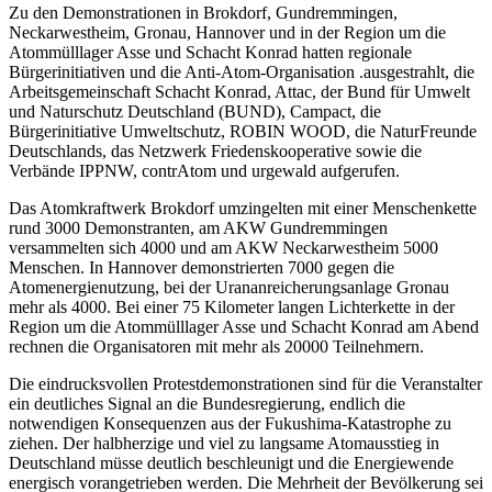
Zu den Demonstrationen in Brokdorf, Gundremmingen,
Neckarwestheim, Gronau, Hannover und in der Region um die
Atommülllager Asse und Schacht Konrad hatten regionale
Bürgerinitiativen und die Anti-Atom-Organisation .ausgestrahlt, die
Arbeitsgemeinschaft Schacht Konrad, Attac, der Bund für Umwelt
und Naturschutz Deutschland (BUND), Campact, die
Bürgerinitiative Umweltschutz, ROBIN WOOD, die NaturFreunde
Deutschlands, das Netzwerk Friedenskooperative sowie die
Verbände IPPNW, contrAtom und urgewald aufgerufen.
Das Atomkraftwerk Brokdorf umzingelten mit einer Menschenkette
rund 3000 Demonstranten, am AKW Gundremmingen
versammelten sich 4000 und am AKW Neckarwestheim 5000
Menschen. In Hannover demonstrierten 7000 gegen die
Atomenergienutzung, bei der Urananreicherungsanlage Gronau
mehr als 4000. Bei einer 75 Kilometer langen Lichterkette in der
Region um die Atommülllager Asse und Schacht Konrad am Abend
rechnen die Organisatoren mit mehr als 20000 Teilnehmern.
Die eindrucksvollen Protestdemonstrationen sind für die Veranstalter
ein deutliches Signal an die Bundesregierung, endlich die
notwendigen Konsequenzen aus der Fukushima-Katastrophe zu
ziehen. Der halbherzige und viel zu langsame Atomausstieg in
Deutschland müsse deutlich beschleunigt und die Energiewende
energisch vorangetrieben werden. Die Mehrheit der Bevölkerung sei