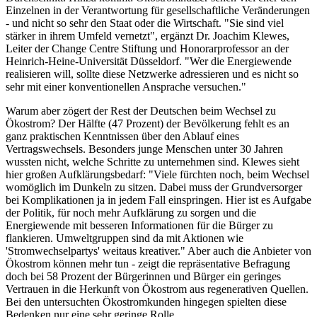
Einzelnen in der Verantwortung für gesellschaftliche Veränderungen
- und nicht so sehr den Staat oder die Wirtschaft. "Sie sind viel
stärker in ihrem Umfeld vernetzt", ergänzt Dr. Joachim Klewes,
Leiter der Change Centre Stiftung und Honorarprofessor an der
Heinrich-Heine-Universität Düsseldorf. "Wer die Energiewende
realisieren will, sollte diese Netzwerke adressieren und es nicht so
sehr mit einer konventionellen Ansprache versuchen."
Warum aber zögert der Rest der Deutschen beim Wechsel zu
Ökostrom? Der Hälfte (47 Prozent) der Bevölkerung fehlt es an
ganz praktischen Kenntnissen über den Ablauf eines
Vertragswechsels. Besonders junge Menschen unter 30 Jahren
wussten nicht, welche Schritte zu unternehmen sind. Klewes sieht
hier großen Aufklärungsbedarf: "Viele fürchten noch, beim Wechsel
womöglich im Dunkeln zu sitzen. Dabei muss der Grundversorger
bei Komplikationen ja in jedem Fall einspringen. Hier ist es Aufgabe
der Politik, für noch mehr Aufklärung zu sorgen und die
Energiewende mit besseren Informationen für die Bürger zu
flankieren. Umweltgruppen sind da mit Aktionen wie
'Stromwechselpartys' weitaus kreativer." Aber auch die Anbieter von
Ökostrom können mehr tun - zeigt die repräsentative Befragung
doch bei 58 Prozent der Bürgerinnen und Bürger ein geringes
Vertrauen in die Herkunft von Ökostrom aus regenerativen Quellen.
Bei den untersuchten Ökostromkunden hingegen spielten diese
Bedenken nur eine sehr geringe Rolle.