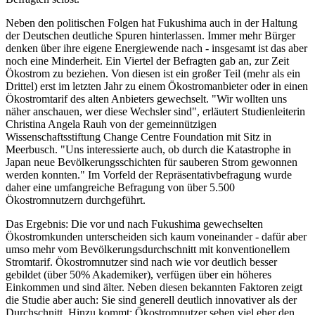
Neben den politischen Folgen hat Fukushima auch in der Haltung
der Deutschen deutliche Spuren hinterlassen. Immer mehr Bürger
denken über ihre eigene Energiewende nach - insgesamt ist das aber
noch eine Minderheit. Ein Viertel der Befragten gab an, zur Zeit
Ökostrom zu beziehen. Von diesen ist ein großer Teil (mehr als ein
Drittel) erst im letzten Jahr zu einem Ökostromanbieter oder in einen
Ökostromtarif des alten Anbieters gewechselt. "Wir wollten uns
näher anschauen, wer diese Wechsler sind", erläutert Studienleiterin
Christina Angela Rauh von der gemeinnützigen
Wissenschaftsstiftung Change Centre Foundation mit Sitz in
Meerbusch. "Uns interessierte auch, ob durch die Katastrophe in
Japan neue Bevölkerungsschichten für sauberen Strom gewonnen
werden konnten." Im Vorfeld der Repräsentativbefragung wurde
daher eine umfangreiche Befragung von über 5.500
Ökostromnutzern durchgeführt.
Das Ergebnis: Die vor und nach Fukushima gewechselten
Ökostromkunden unterscheiden sich kaum voneinander - dafür aber
umso mehr vom Bevölkerungsdurchschnitt mit konventionellem
Stromtarif. Ökostromnutzer sind nach wie vor deutlich besser
gebildet (über 50% Akademiker), verfügen über ein höheres
Einkommen und sind älter. Neben diesen bekannten Faktoren zeigt
die Studie aber auch: Sie sind generell deutlich innovativer als der
Durchschnitt. Hinzu kommt: Ökostromnutzer sehen viel eher den