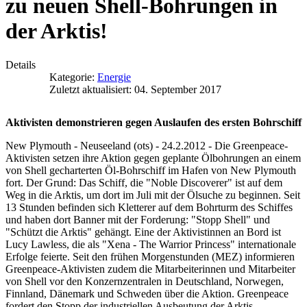
zu neuen Shell-Bohrungen in
der Arktis!
Details
Kategorie:
Energie
Zuletzt aktualisiert: 04. September 2017
Aktivisten demonstrieren gegen Auslaufen des ersten Bohrschiff
New Plymouth - Neuseeland (ots) - 24.2.2012 - Die Greenpeace-
Aktivisten setzen ihre Aktion gegen geplante Ölbohrungen an einem
von Shell gecharterten Öl-Bohrschiff im Hafen von New Plymouth
fort. Der Grund: Das Schiff, die "Noble Discoverer" ist auf dem
Weg in die Arktis, um dort im Juli mit der Ölsuche zu beginnen. Seit
13 Stunden befinden sich Kletterer auf dem Bohrturm des Schiffes
und haben dort Banner mit der Forderung: "Stopp Shell" und
"Schützt die Arktis" gehängt. Eine der Aktivistinnen an Bord ist
Lucy Lawless, die als "Xena - The Warrior Princess" internationale
Erfolge feierte. Seit den frühen Morgenstunden (MEZ) informieren
Greenpeace-Aktivisten zudem die Mitarbeiterinnen und Mitarbeiter
von Shell vor den Konzernzentralen in Deutschland, Norwegen,
Finnland, Dänemark und Schweden über die Aktion. Greenpeace
fordert den Stopp der industriellen Ausbeutung der Arktis.