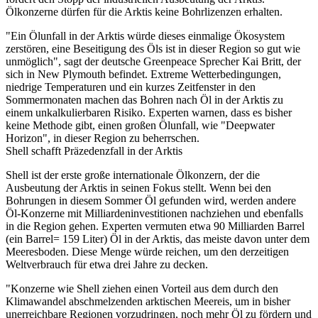
Ölkonzerne dürfen für die Arktis keine Bohrlizenzen erhalten.
"Ein Ölunfall in der Arktis würde dieses einmalige Ökosystem
zerstören, eine Beseitigung des Öls ist in dieser Region so gut wie
unmöglich", sagt der deutsche Greenpeace Sprecher Kai Britt, der
sich in New Plymouth befindet. Extreme Wetterbedingungen,
niedrige Temperaturen und ein kurzes Zeitfenster in den
Sommermonaten machen das Bohren nach Öl in der Arktis zu
einem unkalkulierbaren Risiko. Experten warnen, dass es bisher
keine Methode gibt, einen großen Ölunfall, wie "Deepwater
Horizon", in dieser Region zu beherrschen.
Shell schafft Präzedenzfall in der Arktis
Shell ist der erste große internationale Ölkonzern, der die
Ausbeutung der Arktis in seinen Fokus stellt. Wenn bei den
Bohrungen in diesem Sommer Öl gefunden wird, werden andere
Öl-Konzerne mit Milliardeninvestitionen nachziehen und ebenfalls
in die Region gehen. Experten vermuten etwa 90 Milliarden Barrel
(ein Barrel= 159 Liter) Öl in der Arktis, das meiste davon unter dem
Meeresboden. Diese Menge würde reichen, um den derzeitigen
Weltverbrauch für etwa drei Jahre zu decken.
"Konzerne wie Shell ziehen einen Vorteil aus dem durch den
Klimawandel abschmelzenden arktischen Meereis, um in bisher
unerreichbare Regionen vorzudringen, noch mehr Öl zu fördern und