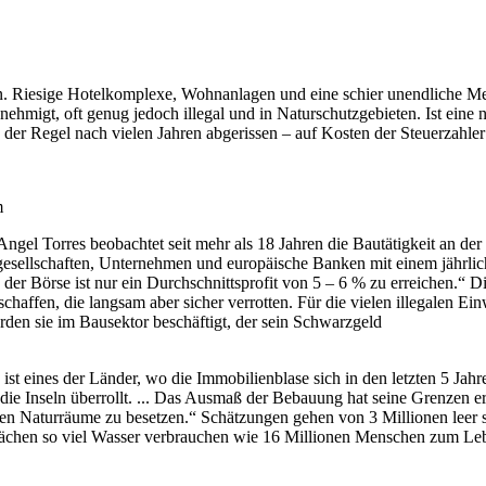
. Riesige Hotelkomplexe, Wohnanlagen und eine schier unendliche Meng
ehmigt, oft genug jedoch illegal und in Naturschutzgebieten. Ist eine 
n der Regel nach vielen Jahren abgerissen – auf Kosten der Steuerzahle
m
ngel Torres beobachtet seit mehr als 18 Jahren die Bautätigkeit an der
esellschaften, Unternehmen und europäische Banken mit einem jährli
der Börse ist nur ein Durchschnittsprofit von 5 – 6 % zu erreichen.“ D
chaffen, die langsam aber sicher verrotten. Für die vielen illegalen E
den sie im Bausektor beschäftigt, der sein Schwarzgeld
t eines der Länder, wo die Immobilienblase sich in den letzten 5 Jahr
e Inseln überrollt. ... Das Ausmaß der Bebauung hat seine Grenzen err
etzten Naturräume zu besetzen.“ Schätzungen gehen von 3 Millionen lee
flächen so viel Wasser verbrauchen wie 16 Millionen Menschen zum Leb