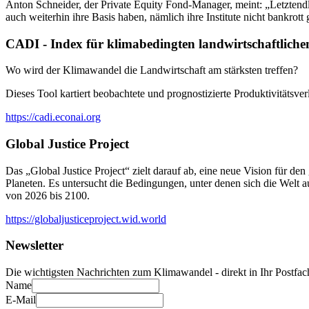
Anton Schneider, der Private Equity Fond-Manager, meint: „Letztendl
auch weiterhin ihre Basis haben, nämlich ihre Institute nicht bankrott
CADI - Index für klimabedingten landwirtschaftlich
Wo wird der Klimawandel die Landwirtschaft am stärksten treffen?
Dieses Tool kartiert beobachtete und prognostizierte Produktivitätsv
https://cadi.econai.org
Global Justice Project
Das „Global Justice Project“ zielt darauf ab, eine neue Vision für d
Planeten. Es untersucht die Bedingungen, unter denen sich die Welt 
von 2026 bis 2100.
https://globaljusticeproject.wid.world
Newsletter
Die wichtigsten Nachrichten zum Klimawandel - direkt in Ihr Postfac
Name
E-Mail