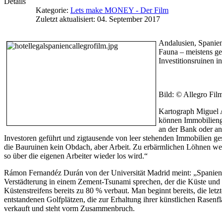
Details
Kategorie:
Lets make MONEY - Der Film
Zuletzt aktualisiert: 04. September 2017
Andalusien, Spanien
Fauna – meistens gen
Investitionsruinen i
Bild: © Allegro Fil
Kartograph Miguel A
können Immobilieng
an der Bank oder an 
Investoren geführt und zigtausende von leer stehenden Immobilien ges
die Bauruinen kein Obdach, aber Arbeit. Zu erbärmlichen Löhnen wer
so über die eigenen Arbeiter wieder los wird.“
Rámon Fernandéz Durán von der Universität Madrid meint: „Spanien is
Verstädterung in einem Zement-Tsunami sprechen, der die Küste und di
Küstenstreifens bereits zu 80 % verbaut. Man beginnt bereits, die l
entstandenen Golfplätzen, die zur Erhaltung ihrer künstlichen Rasen
verkauft und steht vorm Zusammenbruch.