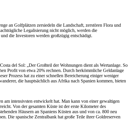
e an Golfplätzen zersiedeln die Landschaft, zerstören Flora und
nachträgliche Legalisierung nicht möglich, werden die
r und die Investoren werden großzügig entschädigt.
 Costa del Sol: „Der Großteil der Wohnungen dient als Wertanlage. So
chen Profit von etwa 20% rechnen. Durch herkömmliche Geldanlage
ieser Prozess hat zu einer schnellen Bereicherung einiger weniger
inwanderer, die hauptsächlich aus Afrika nach Spanien kommen, bieten
en am intensivsten entwickelt hat. Man kann von einer gewaltigen
eicht. Von der gesamten Küste ist der erste Kilometer des
r stehenden Häusern an Spaniens Küsten aus und von ca. 800 neu
en. Die spanische Zentralbank hat große Teile ihrer Goldreserven