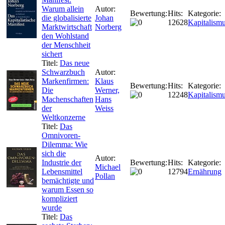
Warum allein
Autor:
Bewertung:
Hits:
Kategorie:
die globalisierte
Johan
12628
Kapitalism
Marktwirtschaft
Norberg
den Wohlstand
der Menschheit
sichert
Titel:
Das neue
Schwarzbuch
Autor:
Markenfirmen:
Klaus
Bewertung:
Hits:
Kategorie:
Die
Werner,
12248
Kapitalism
Machenschaften
Hans
der
Weiss
Weltkonzerne
Titel:
Das
Omnivoren-
Dilemma: Wie
sich die
Autor:
Industrie der
Bewertung:
Hits:
Kategorie:
Michael
Lebensmittel
12794
Ernährung
Pollan
bemächtigte und
warum Essen so
kompliziert
wurde
Titel:
Das