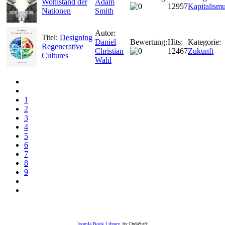
Wohlstand der
Adam
12957
Kapitalism
Nationen
Smith
Autor:
Titel:
Designing
Daniel
Bewertung:
Hits:
Kategorie:
Regenerative
Christian
12467
Zukunft
Cultures
Wahl
1
2
3
4
5
6
7
8
9
Joomla Book Library
, by OrdaSoft!