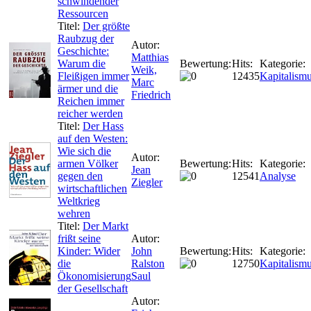
schwindender
Ressourcen
Titel:
Der größte
Raubzug der
Autor:
Geschichte:
Matthias
Warum die
Bewertung:
Hits:
Kategorie:
Weik,
Fleißigen immer
12435
Kapitalism
Marc
ärmer und die
Friedrich
Reichen immer
reicher werden
Titel:
Der Hass
auf den Westen:
Wie sich die
Autor:
armen Völker
Bewertung:
Hits:
Kategorie:
Jean
gegen den
12541
Analyse
Ziegler
wirtschaftlichen
Weltkrieg
wehren
Titel:
Der Markt
frißt seine
Autor:
Kinder: Wider
John
Bewertung:
Hits:
Kategorie:
die
Ralston
12750
Kapitalism
Ökonomisierung
Saul
der Gesellschaft
Autor: