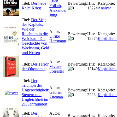
Erich
Titel:
Der neue
Bewertung:
Hits:
Kategorie:
Follath,
Kalte Krieg
13224
Analyse
Alexander
Jung
Titel:
Der Sieg
des Kapitals:
Wie der
Autor:
Reichtum in die
Bewertung:
Hits:
Kategorie:
Ulrike
Welt kam: Die
12275
Kapitalism
Herrmann
Geschichte von
Wachstum, Geld
und Krisen
Autor:
Titel:
Der Terror
Bewertung:
Hits:
Kategorie:
Viviane
der Ökonomie
12149
Kapitalism
Forrester
Titel:
Der
Triumph der
Autor:
Ungerechtigkeit:
Bewertung:
Hits:
Kategorie:
Gabriel
Steuern und
2223
Kapitalism
Zucman
Ungleichheit im
21. Jahrhundert
Titel:
Der
Autor:
Bewertung:
Hits:
Kategorie: