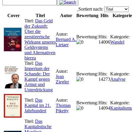
Sortiert nach:
Cover
Titel
Autor
Bewertung
Hits
Kategorie
Titel:
Das Geld
der Zukunft:
Über die
Autor:
zerstörerische
Bewertung:
Hits:
Kategorie:
Bernard A.
Wirkung unseres
14006
Wandel
Lietaer
Geldsystems
und Alternativen
hierzu
Titel:
Das
Imperium der
Autor:
Schande: Der
Bewertung:
Hits:
Kategorie:
Jean
Kampf gegen
14273
Analyse
Ziegler
Armut und
Unterdrückung
Titel:
Das
Autor:
Bewertung:
Hits:
Kategorie:
Kapital im 21.
Thomas
14094
Kapitalism
Jahrhundert
Piketty
Titel:
Das
Kapitalistische
Manifest: