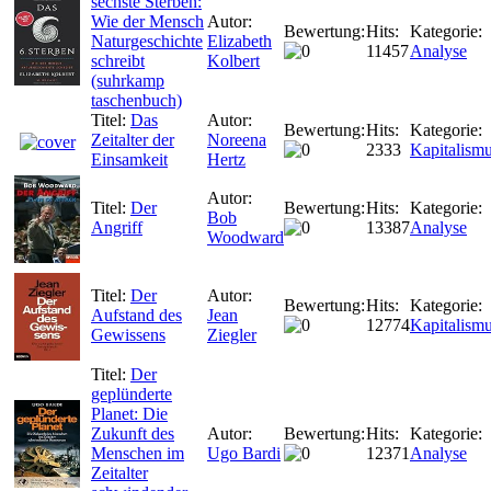
sechste Sterben:
Wie der Mensch
Autor:
Bewertung:
Hits:
Kategorie:
Naturgeschichte
Elizabeth
11457
Analyse
schreibt
Kolbert
(suhrkamp
taschenbuch)
Titel:
Das
Autor:
Bewertung:
Hits:
Kategorie:
Zeitalter der
Noreena
2333
Kapitalism
Einsamkeit
Hertz
Autor:
Titel:
Der
Bewertung:
Hits:
Kategorie:
Bob
Angriff
13387
Analyse
Woodward
Titel:
Der
Autor:
Bewertung:
Hits:
Kategorie:
Aufstand des
Jean
12774
Kapitalism
Gewissens
Ziegler
Titel:
Der
geplünderte
Planet: Die
Zukunft des
Autor:
Bewertung:
Hits:
Kategorie:
Menschen im
Ugo Bardi
12371
Analyse
Zeitalter