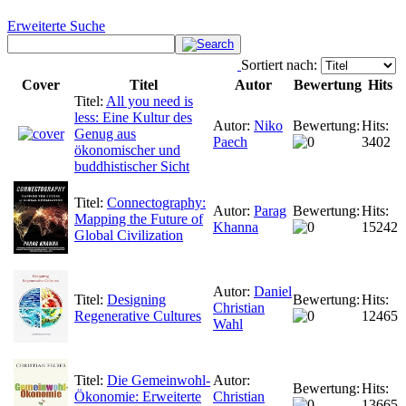
Erweiterte Suche
Sortiert nach:
Cover
Titel
Autor
Bewertung
Hits
Titel:
All you need is
less: Eine Kultur des
Autor:
Niko
Bewertung:
Hits:
Genug aus
Paech
3402
ökonomischer und
buddhistischer Sicht
Titel:
Connectography:
Autor:
Parag
Bewertung:
Hits:
Mapping the Future of
Khanna
15242
Global Civilization
Autor:
Daniel
Titel:
Designing
Bewertung:
Hits:
Christian
Regenerative Cultures
12465
Wahl
Titel:
Die Gemeinwohl-
Autor:
Bewertung:
Hits:
Ökonomie: Erweiterte
Christian
13665