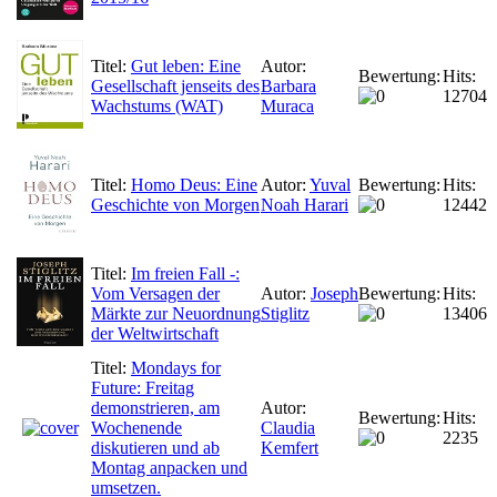
Titel:
Gut leben: Eine
Autor:
Bewertung:
Hits:
Gesellschaft jenseits des
Barbara
12704
Wachstums (WAT)
Muraca
Titel:
Homo Deus: Eine
Autor:
Yuval
Bewertung:
Hits:
Geschichte von Morgen
Noah Harari
12442
Titel:
Im freien Fall -:
Vom Versagen der
Autor:
Joseph
Bewertung:
Hits:
Märkte zur Neuordnung
Stiglitz
13406
der Weltwirtschaft
Titel:
Mondays for
Future: Freitag
demonstrieren, am
Autor:
Bewertung:
Hits:
Wochenende
Claudia
2235
diskutieren und ab
Kemfert
Montag anpacken und
umsetzen.