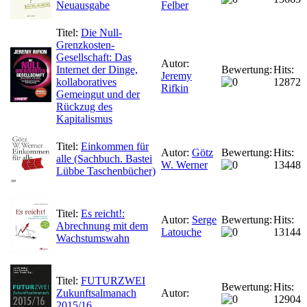
Neuausgabe
Felber
Titel:
Die Null-
Grenzkosten-
Gesellschaft: Das
Autor:
Internet der Dinge,
Bewertung:
Hits:
Jeremy
kollaboratives
12872
Rifkin
Gemeingut und der
Rückzug des
Kapitalismus
Titel:
Einkommen für
Autor:
Götz
Bewertung:
Hits:
alle (Sachbuch. Bastei
W. Werner
13448
Lübbe Taschenbücher)
Titel:
Es reicht!:
Autor:
Serge
Bewertung:
Hits:
Abrechnung mit dem
Latouche
13144
Wachstumswahn
Titel:
FUTURZWEI
Bewertung:
Hits:
Zukunftsalmanach
Autor:
12904
2015/16