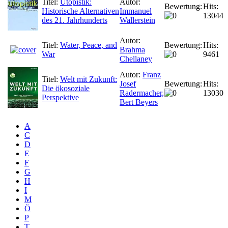
Titel:
Utopistik:
Autor:
Bewertung:
Hits:
Historische Alternativen
Immanuel
13044
des 21. Jahrhunderts
Wallerstein
Autor:
Titel:
Water, Peace, and
Bewertung:
Hits:
Brahma
War
9461
Chellaney
Autor:
Franz
Titel:
Welt mit Zukunft:
Josef
Bewertung:
Hits:
Die ökosoziale
Radermacher,
13030
Perspektive
Bert Beyers
A
C
D
E
F
G
H
I
M
Ö
P
T