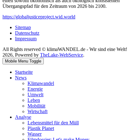
einen sowohl ökonomisch als auch ökologisch konsistenten
Übergangspfad für den Zeitraum von 2026 bis 2100.
https://globaljusticeproject.wid.world
Sitemap
Datenschutz
Impressum
All Rights reserved © klimaWANDEL.de - Wir sind eine Welt!
2026, Powered by
TheLake-WebService
.
Mobile Menu Toggle
Startseite
News
Klimawandel
Energie
Umwelt
Leben
Mobilität
Wirtschaft
Analyse
Lebensmittel für den Müll
Plastik Planet
Wasser
Filmdossier: Let's make Money