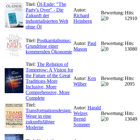
Titel:
Öl-Ende: "The
Party's Over" - Die
Autor:
Bewertung:
Hits:
Zukunft der
Richard
12910
industrialisierten Welt
Heinberg
ohne Öl
Titel:
Postkapitalismus:
Autor:
Paul
Bewertung:
Hits:
Grundrisse einer
Mason
13080
kommenden Ökonomie
Titel:
The Religion of
Tomorrow: A Vision for
the Future of the Great
Autor:
Ken
Bewertung:
Hits:
Traditions-More
Wilber
2095
Inclusive, More
Comprehensive, More
Complete
Titel:
Autor:
Harald
Transformationsdesign:
Welzer,
Bewertung:
Hits:
Wege in eine
Bernd
13049
zukunftsfähige
Sommer
Moderne