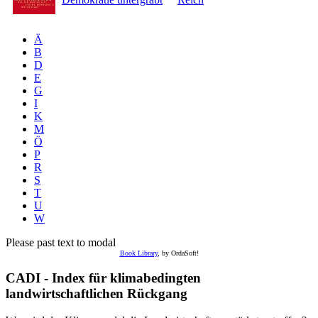
Ä
B
D
E
G
I
K
M
Ö
P
R
S
T
U
W
Please past text to modal
Book Library
, by OrdaSoft!
CADI - Index für klimabedingten
landwirtschaftlichen Rückgang