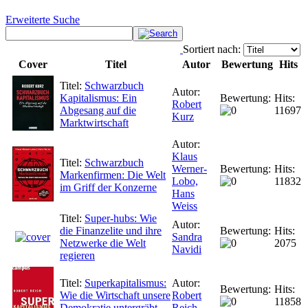
Erweiterte Suche
Sortiert nach:
Cover
Titel
Autor
Bewertung
Hits
Titel:
Schwarzbuch
Autor:
Kapitalismus: Ein
Bewertung:
Hits:
Robert
Abgesang auf die
11697
Kurz
Marktwirtschaft
Autor:
Klaus
Titel:
Schwarzbuch
Werner-
Bewertung:
Hits:
Markenfirmen: Die Welt
Lobo,
11832
im Griff der Konzerne
Hans
Weiss
Titel:
Super-hubs: Wie
Autor:
die Finanzelite und ihre
Bewertung:
Hits:
Sandra
Netzwerke die Welt
2075
Navidi
regieren
Titel:
Superkapitalismus:
Autor:
Bewertung:
Hits:
Wie die Wirtschaft unsere
Robert
11858
Demokratie untergräbt
Reich